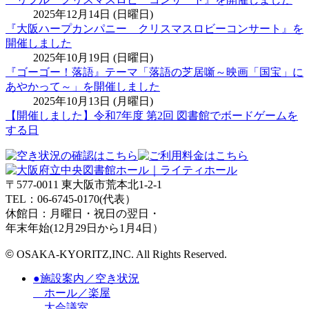
2025年12月14日 (日曜日)
『大阪ハープカンパニー クリスマスロビーコンサート』を
開催しました
2025年10月19日 (日曜日)
『ゴーゴー！落語』テーマ「落語の芝居噺～映画「国宝」に
あやかって～」を開催しました
2025年10月13日 (月曜日)
【開催しました】令和7年度 第2回 図書館でボードゲームを
する日
〒577-0011 東大阪市荒本北1-2-1
TEL：06-6745-0170(代表）
休館日：月曜日・祝日の翌日・
年末年始(12月29日から1月4日）
©
OSAKA-KYORITZ,INC. All Rights Reserved.
●施設案内／空き状況
ホール／楽屋
大会議室