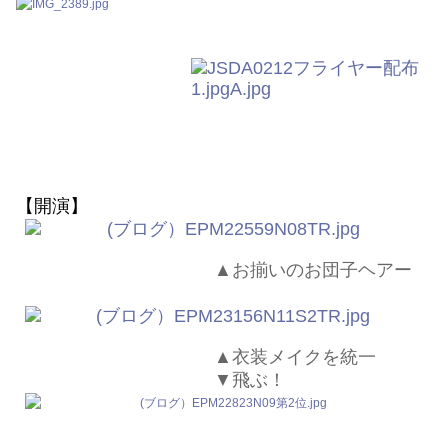
【開演】
▲お揃いのお団子ヘアー
▲衣装メイクを統一
▼飛ぶ！