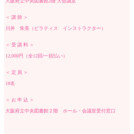
大阪府立中央図書館2階 大会議室
＜ 講 師 ＞
川井 朱美（ピラティス インストラクター）
＜ 受 講 料 ＞
12,000円（全12回/一括払い）
＜ 定 員 ＞
18名
＜ お 申 込 ＞
大阪府立中央図書館２階
ホール・会議室受付窓口