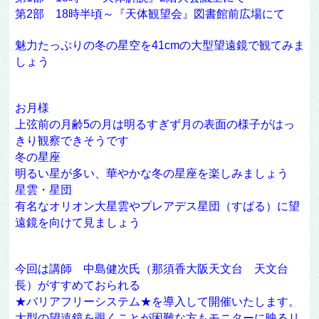
第2部 18時半頃～『天体観望会』図書館前広場にて
魅力たっぷりの冬の星空を41cmの大型望遠鏡で観てみま
しょう
お月様
上弦前の月齢5の月
は明るすぎず月の表面の様子がはっ
きり観察できそうです
冬の星座
明るい星が多い、華やかな冬の星座を楽しみましょう
星雲・星団
有名なオリオン大星雲やプレアデス星団（すばる）に望
遠鏡を向けて見ましょう
今回は講師 中島健次氏（那須香大阪天文台 天文台
長）がすすめておられる
★バリアフリーシステム★を導入して開催いたします。
大型の望遠鏡を覗くことが困難な方もモニターに映るリ